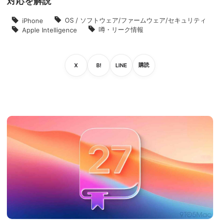
対応を解説
OS / ソフトウェア/ファームウェア/セキュリティ
iPhone
噂・リーク情報
Apple Intelligence
購読
X
B!
LINE
X
は
L
読
で
I
て
者
N
シ
な
に
E
ェ
ブ
な
で
ア
ッ
る
送
ク
る
マ
ー
ク
に
追
加